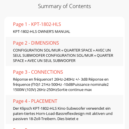
Summary of Contents
Page 1 - KPT-1802-HLS
KPT-1802-HLS OWNER’S MANUAL
Page 2 - DIMENSIONS
CONFIGURATION SOL/MUR « QUARTER SPACE » AVEC UN
SEUL SUBWOOFER CONFIGURATION SOL/MUR « QUARTER
SPACE » AVEC UN SEUL SUBWOOFER
Page 3 - CONNECTIONS
Réponse en fréquence1 26Hz-240Hz +/- 3dB Réponse en
fréquence (f10)1 21Hz-500Hz -10dBPuissance nominale2
1500W (103V) 26Hz-250HzSortie continue max
Page 4 - PLACEMENT
Der Klipsch KPT-1802-HLS Kino-Subwoofer verwendet ein
paten-tiertes Horn-Load-Bassreﬂexdesign mit aktiven und
passiven 18-Zoll-Treibern. Dies bietet e