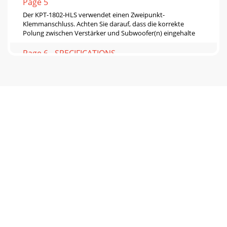
Page 5
Der KPT-1802-HLS verwendet einen Zweipunkt-
Klemmanschluss. Achten Sie darauf, dass die korrekte
Polung zwischen Verstärker und Subwoofer(n) eingehalte
Page 6 - SPECIFICATIONS
EINZELNER SUBWOOFER, PLATZIERUNG AUF BODEN UND
VOR WAND (QUARTER SPACE)PLATZIERUNGDer KPT-1802-
HLS ist für die Platzierung am Boden hinter der Lein-wa
Page 7
EINZELNER SUBWOOFER, PLATZIERUNG AUF BODEN UND
VOR WAND (QUARTER SPACE)EINZELNER SUBWOOFER,
PLATZIERUNG AUF BODEN UND VOR WAND (QUARTER
SPACE)
Page 8 - RACCORDEMENTS
Frequenzgang 1 26 Hz - 240 Hz +/- 3 dB Frequenzgang (f10) 1
21 Hz - 500 Hz -10 dB Belastbarkeit 2 1500 W (103 V) 26 Hz -
250 Hz Berechnete Dauerleis
Page 9 - EMPLACEMENT