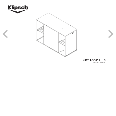
KPT
-
180
2
-HLS
OWNER’
S 
MANUAL