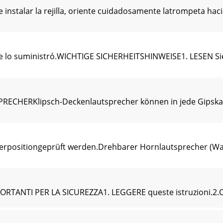
nstalar la rejilla, oriente cuidadosamente latrompeta hac
que lo suministró.WICHTIGE SICHERHEITSHINWEISE1. LESEN S
ECHERKlipsch-Deckenlautsprecher können in jede Gipska
alterpositiongeprüft werden.Drehbarer Hornlautsprecher (W
ANTI PER LA SICUREZZA1. LEGGERE queste istruzioni.2.C