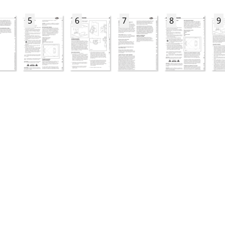
5
6
7
8
9