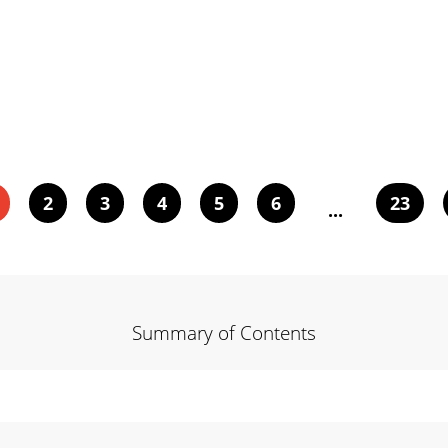
2
3
4
5
6
23
...
Summary of Contents